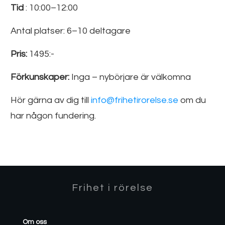
Tid
: 10:00–12:00
Antal platser: 6–10 deltagare
Pris:
1495:-
Förkunskaper:
Inga – nybörjare är välkomna
Hör gärna av dig till
info@frihetirorelse.se
om du
har någon fundering.
Frihet i rörelse
Om oss